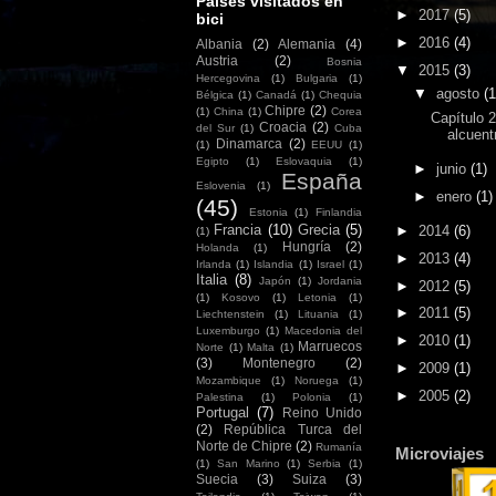
Países visitados en
►
2017
(5)
bici
►
2016
(4)
Albania
(2)
Alemania
(4)
Austria
(2)
Bosnia
▼
2015
(3)
Hercegovina
(1)
Bulgaria
(1)
▼
agosto
(1
Bélgica
(1)
Canadá
(1)
Chequia
Chipre
(2)
(1)
China
(1)
Corea
Capítulo 
Croacia
(2)
del Sur
(1)
Cuba
alcuent
Dinamarca
(2)
(1)
EEUU
(1)
Egipto
(1)
Eslovaquia
(1)
►
junio
(1)
España
Eslovenia
(1)
►
enero
(1)
(45)
Estonia
(1)
Finlandia
Francia
(10)
Grecia
(5)
►
2014
(6)
(1)
Hungría
(2)
Holanda
(1)
►
2013
(4)
Irlanda
(1)
Islandia
(1)
Israel
(1)
Italia
(8)
Japón
(1)
Jordania
►
2012
(5)
(1)
Kosovo
(1)
Letonia
(1)
►
2011
(5)
Liechtenstein
(1)
Lituania
(1)
Luxemburgo
(1)
Macedonia del
►
2010
(1)
Marruecos
Norte
(1)
Malta
(1)
(3)
Montenegro
(2)
►
2009
(1)
Mozambique
(1)
Noruega
(1)
►
2005
(2)
Palestina
(1)
Polonia
(1)
Portugal
(7)
Reino Unido
(2)
República Turca del
Norte de Chipre
(2)
Rumanía
Microviajes
(1)
San Marino
(1)
Serbia
(1)
Suecia
(3)
Suiza
(3)