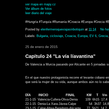
ver mapa en mapy.cz
Ver álbum de fotos
leer diario del viaje
#Hungría #Turquía #Rumanía #Croacia #Europa #Grecia #Bu
Posted by
elenfermeroqueviajasinbotiquin
at
11:14
No ha
Labels:
Bulgaria
,
cicloviaje
,
Croacia
,
Europa
,
EV 6
,
Grecia
25 de enero de 2015
Capítulo 24 "La vía líavantina"
De Valencia a Murcia pasando por Alicante en 5 jornadas
En el que nuestro protagonista recorre el levante cidiano e
que será la mujer de su vida, aunque ambos aún no lo sab
DÍA INICIO FINAL KM T Vm
21-1-15 Valencia-Cullera-Oliva-Denia 109 6h15 17,4
22-1-15 Denia-La Xara-Jávea-Calpe 54 3h37 14,8
23-1-15 Calpe-Altea-Benidorm-Alicante 77 5h21 14,7