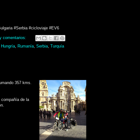
lgaria #Serbia #cicloviaje #EV6
y comentarios:
,
Hungría
,
Rumanía
,
Serbia
,
Turquía
 sumando 357 kms.
n compañía de la
en.