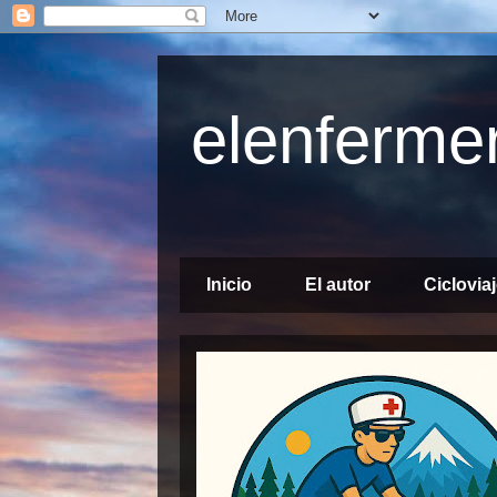
elenfermer
Manual del cicloturista vacacional
Inicio
El autor
Ciclovia