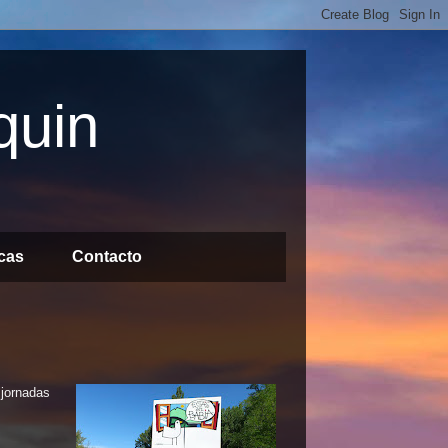
quin
icas
Contacto
jornadas