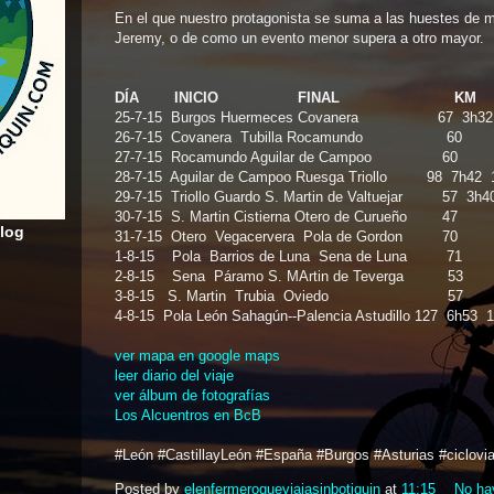
En el que nuestro protagonista se suma a las huestes de 
Jeremy, o de como un evento menor supera a otro mayor.
DÍA INICIO FINAL KM 
25-7-15 Burgos Huermeces Covanera 67 3h32 
26-7-15 Covanera Tubilla Rocamundo 60
27-7-15 Rocamundo Aguilar de Campoo 60
28-7-15 Aguilar de Campoo Ruesga Triollo 98 7h42 
29-7-15 Triollo Guardo S. Martin de Valtuejar 57 3h4
30-7-15 S. Martin Cistierna Otero de Curueño 47
blog
31-7-15 Otero Vegacervera Pola de Gordon 70
1-8-15 Pola Barrios de Luna Sena de Luna 71
2-8-15 Sena Páramo S. MArtin de Teverga 53
3-8-15 S. Martin Trubia Oviedo 57
4-8-15 Pola León Sahagún--Palencia Astudillo 127 6h53 1
ver mapa en google maps
leer diario del viaje
ver álbum de fotografías
Los Alcuentros en BcB
#León #CastillayLeón #España #Burgos #Asturias #ciclovia
Posted by
elenfermeroqueviajasinbotiquin
at
11:15
No ha