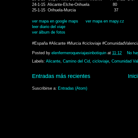
24-1-15 Alicante-Elche-Orihuela 80
25-1-15 Orihuela-Murcia 37
ver mapa en google maps
ver mapa en mapy.cz
leer diario del viaje
ver álbum de fotos
#España #Alicante #Murcia #cicloviaje #ComunidadValenc
Posted by
elenfermeroqueviajasinbotiquin
at
11:12
No ha
Labels:
Alicante
,
Camino del Cid
,
cicloviaje
,
Comunidad Val
Entradas más recientes
Inic
Suscribirse a:
Entradas (Atom)