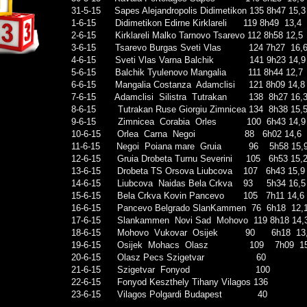
31-5-15
Sapes Alejandropolis Didimetikon 135 8h47 15,3
1-6-15
Didimetikon Edirne Kirklareli
119 8h49
13,4
2-6-15
Kirklareli Malko Tarnovo Tsarevo
112 8h58 12,5
3-6-15
Tsarevo Burgas Sveti Vlas
124 7h27
16,
4-6-15
Sveti Vlas Varna Balchik
141 9h23 14,9
5-6-15
Balchik Tyulenovo Mangalia
111 8h44 12,7
6-6-15
Mangalia Costanza
Adamclisi
121
8h09
14,8
7-6-15
Adamclisi
Silistra
Tutrakan
138
8h27
16,
8-6-15
Tutrakan Ruse Giorgiu Zimnicea
134
8h38
15,
9-6-15
Zimnicea
Corabia
Orles
100
6h43
14,9
10-6-15
Orlea
Carna
Negoi
88
6h02
14,6
11-6-15
Negoi
Poiana mare
Gruia
96
5h58
15,
12-6-15
Gruia Drobeta Turnu Severini
105
6h53
15,
13-6-15
Drobeta TS Orsova Liubcova
107
6h43
15,9
14-6-15
Liubcova
Naidas Bela Crkva
93
5h34
16,5
15-6-15
Bela Crkva Kovin Pancevo
105
7h11
14,6
16-6-15
Pancevo Belgrado SlanKammen
76
6h18
12,
17-6-15
Slankammen
Novi Sad
Mohovo
119
8h18
14,
18-6-15
Mohovo
Vukovar
Osijek
90
6h18
13
19-6-15
Osijek
Mohacs
Olasz
109
7h09
1
20-6-15
Olasz Pecs Szigetvar
60
21-6-15
Szigetvar
Fonyod
100
22-6-15
Fonyod Keszthely Tihany
Vilagos 136
23-6-15
Vilagos Polgardi Budapest
40