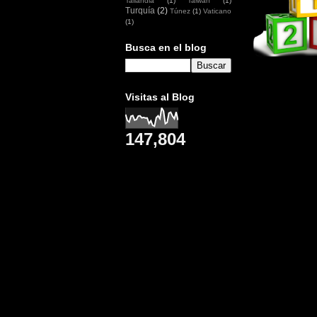
Tailandia
(1)
Taiwan
(1)
Turquía
(2)
Túnez
(1)
Vaticano
(1)
Busca en el blog
Visitas al Blog
147,804