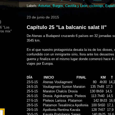
Labels:
Asturias
,
Burgos
,
Castilla y León
,
cicloviaje
,
Españ
23 de junio de 2015
)
Capítulo 25 "La balcanic salat II"
26 "Los
ros mix"
De Atenas a Budapest cruzando 6 países en 32 jornadas 
3545 km.
En el que nuestro protagonista desata la ira de los dioses, 
confundido con un inmigrante sirio, llora ante los desastres
guerra y finaliza en el mismo lugar donde comenzó hace 4
viajes por Europa.
DÍA
INICIO
FINAL
KM
T
23-5-15
Atenas
Vouliagmeni
80
4h30
14,
24-5-15
Vouliagmeni Sunion Maraton
135 7h49
17,3
25-5-15
Maraton Chalcis Drosia
130 8h59
14,5
26-5-15
Drosia
Agiokampos
Pteleos
113 7h40
14,5
27-5-15
Pteleos Larissa
Platamon
142 8h33
16,
28-5-15
Platamon Tesalónica Apollonia
100 5h50
17,1
29-5-15
Apollonia Rentina Kavala
128 7h57
17,9
30-5-15
Kavala Portolagos Sapes
140 8h25
16,6