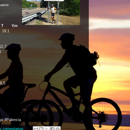
maese
T Vm
19,1
12,7
0
8,5
je #Palencia
y comentarios: