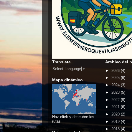
Translate
Archivo del 
Select Language
▼
►
2026
(4)
►
2025
(6)
Mapa dinámico
►
2024
(3)
►
2023
(5)
►
2022
(9)
►
2021
(6)
►
2020
(2)
Haz click y descubre las
rutas
►
2019
(4)
►
2018
(4)