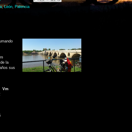
a
,
León
,
Palencia
sumando
es
 de la
 años sus
Vm
2
6