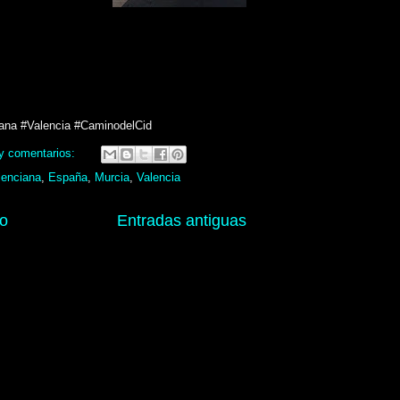
iana #Valencia #CaminodelCid
y comentarios:
enciana
,
España
,
Murcia
,
Valencia
io
Entradas antiguas