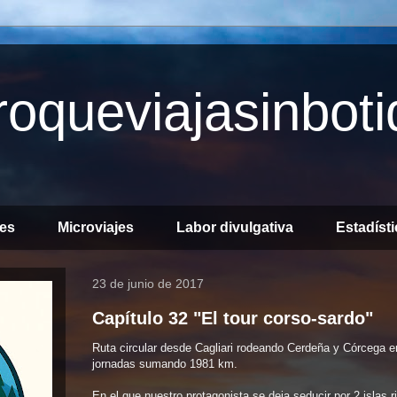
oqueviajasinboti
jes
Microviajes
Labor divulgativa
Estadíst
23 de junio de 2017
Capítulo 32 "El tour corso-sardo"
Ruta circular desde Cagliari rodeando Cerdeña y Córcega e
jornadas sumando 1981 km.
En el que nuestro protagonista se deja seducir por 2 islas ri