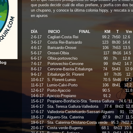
que pueda decidir cuál de ellas prefiere, y porfía con dos b
un chupano, y conoce la última colonia hippy, y rescata a u
en apuros
DÍA
INICIO
FINAL
KM
T
V
2-6-17
Cagliari-Costa Rei
99.2
7h50
12.6
3-6-17
Costa Rei-Barisardo
123
8h30
14.4
4-6-17
Barisardo-Orosei
106
7h53
13.5
5-6-17
Orosei-Olbia
117
8h16
14.5
6-6-17
Olbia-portovechio
90
7h
12.8
blog
7-6-17
Portovechio-Cervone
99
6h42
14.7
8-6-17
Cervone-Bastia-Erbalunga
74
5h43
12.9
9-6-17
Erbalunga-St.
Florent
97
7h35
12
10-6-17
S. Florent-Lumio
70.5
5h46
12.2
11-6-17
Lumio-Calvi-Porto
106
8h41
12.2
12-6-17
Porto-Ajaccio
90.5
11.8
14-6-17
Ajaccio-Propiano
91.2
15-6-17
Propiano-Bonifacio-Sta. Teresa Gallura 74.6
11
16-6-17
Sta. Teresa Gallura-Valledoria
77.4
8h02
12.
17-6-17
Valledoria-Castelsardo-Sassari-Alguero
91
12
18-6-17
Alguero-Sta. Caterina
97.9
8h27
11.5
19-6-17
Sta. Caterina-Oristano-Costa verde
95.3
7h02
1
20-6-17
Costa verde-Bugerru
68.1
6h13
10.8