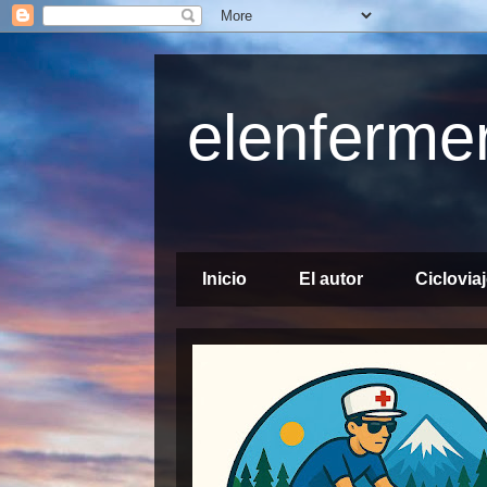
elenfermer
Manual del cicloturista vacacional
Inicio
El autor
Ciclovia