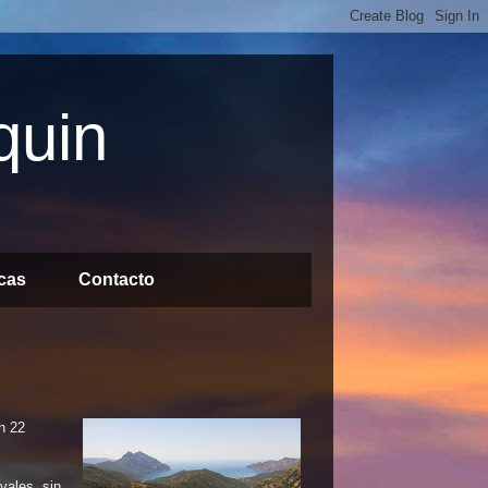
quin
icas
Contacto
n 22
vales, sin