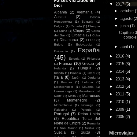
Países visitados en
▼
2017
(5)
bici
►
octubre
(
Albania
(2)
Alemania
(4)
Austria
(2)
Bosnia
►
agosto
(2
Hercegovina
(1)
Bulgaria
(1)
▼
junio
(1)
Bélgica
(1)
Canadá
(1)
Chequia
Chipre
(2)
(1)
China
(1)
Corea
Capítulo 3
Croacia
(2)
del Sur
(1)
Cuba
corso-s
Dinamarca
(2)
(1)
EEUU
(1)
Egipto
(1)
Eslovaquia
(1)
►
abril
(1)
España
Eslovenia
(1)
(45)
►
2016
(4)
Estonia
(1)
Finlandia
Francia
(10)
Grecia
(5)
►
2015
(3)
(1)
Hungría
(2)
Holanda
(1)
►
2014
(6)
Irlanda
(1)
Islandia
(1)
Israel
(1)
Italia
(8)
Japón
(1)
Jordania
►
2013
(4)
(1)
Kosovo
(1)
Letonia
(1)
►
2012
(5)
Liechtenstein
(1)
Lituania
(1)
Luxemburgo
(1)
Macedonia del
►
2011
(5)
Marruecos
Norte
(1)
Malta
(1)
(3)
Montenegro
(2)
►
2010
(1)
Mozambique
(1)
Noruega
(1)
►
2009
(1)
Palestina
(1)
Polonia
(1)
Portugal
(7)
Reino Unido
►
2005
(2)
(2)
República Turca del
Norte de Chipre
(2)
Rumanía
(1)
San Marino
(1)
Serbia
(1)
Microviajes
Suecia
(3)
Suiza
(3)