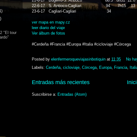
21-6-17
Bugerru-S. Antioco
88.3
6h51
12.8
22-6-17
S. Antioco-Cagliari
94
7h15
13
1)
23-6-17
Cagliari-Cagliari
34
)
ver mapa en mapy.cz
leer diario del viaje
2 "El tour
Ver álbum de fotos
ardo"
#Cerdeña #Francia #Europa #Italia #cicloviaje #Córcega
Posted by
elenfermeroqueviajasinbotiquin
at
11:35
No ha
Labels:
Cerdeña
,
cicloviaje
,
Córcega
,
Europa
,
Francia
,
Itali
Entradas más recientes
Inic
Suscribirse a:
Entradas (Atom)