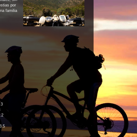
estias por
na familia
m
.3
8
.2
3.5