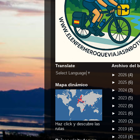
Translate
Archivo del 
Select Language
▼
►
2026
(4)
►
2025
(6)
Mapa dinámico
►
2024
(3)
►
2023
(5)
►
2022
(9)
►
2021
(6)
►
2020
(2)
Haz click y descubre las
rutas
►
2019
(4)
►
2018
(4)