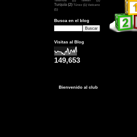
Tailandia
(1)
Taiwan
(1)
Turquía
(2)
Túnez
(1)
Vaticano
(1)
Busca en el blog
Visitas al Blog
149,653
Bienvenido al club