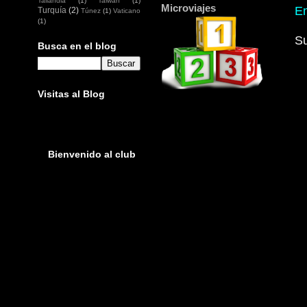
Tailandia
(1)
Taiwan
(1)
Microviajes
En
Turquía
(2)
Túnez
(1)
Vaticano
(1)
Su
Busca en el blog
Visitas al Blog
Bienvenido al club