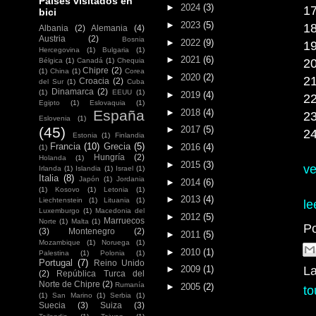
Países visitados en
►
2024
(3)
1
bici
►
2023
(5)
1
Albania
(2)
Alemania
(4)
Austria
(2)
Bosnia
►
2022
(9)
19
Hercegovina
(1)
Bulgaria
(1)
►
2021
(6)
20
Bélgica
(1)
Canadá
(1)
Chequia
Chipre
(2)
(1)
China
(1)
Corea
►
2020
(2)
2
Croacia
(2)
del Sur
(1)
Cuba
Dinamarca
(2)
(1)
EEUU
(1)
►
2019
(4)
2
Egipto
(1)
Eslovaquia
(1)
►
2018
(4)
España
2
Eslovenia
(1)
(45)
►
2017
(5)
2
Estonia
(1)
Finlandia
Francia
(10)
Grecia
(5)
►
2016
(4)
(1)
Hungría
(2)
Holanda
(1)
►
2015
(3)
ve
Irlanda
(1)
Islandia
(1)
Israel
(1)
Italia
(8)
Japón
(1)
Jordania
►
2014
(6)
(1)
Kosovo
(1)
Letonia
(1)
►
2013
(4)
Liechtenstein
(1)
Lituania
(1)
le
Luxemburgo
(1)
Macedonia del
►
2012
(5)
Marruecos
Norte
(1)
Malta
(1)
P
(3)
Montenegro
(2)
►
2011
(5)
Mozambique
(1)
Noruega
(1)
►
2010
(1)
Palestina
(1)
Polonia
(1)
Portugal
(7)
Reino Unido
La
►
2009
(1)
(2)
República Turca del
Norte de Chipre
(2)
Rumanía
►
2005
(2)
to
(1)
San Marino
(1)
Serbia
(1)
Suecia
(3)
Suiza
(3)