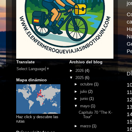
j
Co
ca
H
N
Ge
Pe
Translate
Archivo del blog
Select Language
▼
►
2026
(4)
D
▼
2025
(6)
Mapa dinámico
►
octubre
(1)
1
►
julio
(2)
1
►
junio
(1)
1
▼
mayo
(1)
1
Capítulo 70 "The K-
1
Tour"
Haz click y descubre las
15
rutas
►
marzo
(1)
16