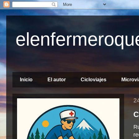
elenfermeroque
Manual del cicloturista vacacional
Inicio
El autor
Cicloviajes
Microvi
2
C
Ru
re