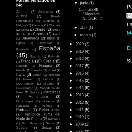
Países visitados en
▼
junio
(1)
bici
P
Capítulo 48
Albania
(2)
Alemania
(4)
"Algarada
Austria
(2)
Bosnia
S.T.A.R.T."
Hercegovina
(1)
Bulgaria
(1)
La
Bélgica
(1)
Canadá
(1)
Chequia
►
abril
(1)
Chipre
(2)
(1)
China
(1)
Corea
M
Croacia
(2)
del Sur
(1)
Cuba
►
marzo
(1)
Dinamarca
(2)
(1)
EEUU
(1)
Egipto
(1)
Eslovaquia
(1)
►
2020
(2)
España
En
Eslovenia
(1)
►
2019
(4)
(45)
Estonia
(1)
Finlandia
►
2018
(4)
Su
Francia
(10)
Grecia
(5)
(1)
►
2017
(5)
Hungría
(2)
Holanda
(1)
Irlanda
(1)
Islandia
(1)
Israel
(1)
►
2016
(4)
Italia
(8)
Japón
(1)
Jordania
(1)
Kosovo
(1)
Letonia
(1)
►
2015
(3)
Liechtenstein
(1)
Lituania
(1)
►
2014
(6)
Luxemburgo
(1)
Macedonia del
Marruecos
Norte
(1)
Malta
(1)
►
2013
(4)
(3)
Montenegro
(2)
Mozambique
(1)
Noruega
(1)
►
2012
(5)
Palestina
(1)
Polonia
(1)
►
2011
(5)
Portugal
(7)
Reino Unido
(2)
República Turca del
►
2010
(1)
Norte de Chipre
(2)
Rumanía
(1)
San Marino
(1)
Serbia
(1)
►
2009
(1)
Suecia
(3)
Suiza
(3)
►
2005
(2)