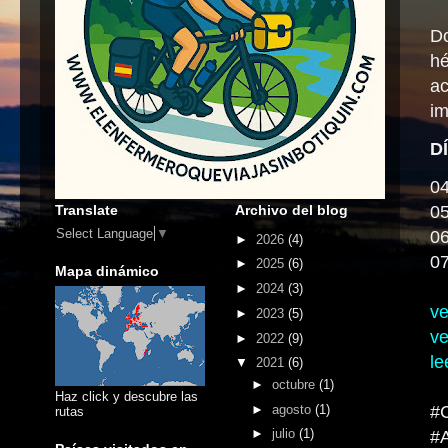
Do
hé
ac
im
0
Translate
Archivo del blog
05
Select Language
▼
06
►
2026
(4)
07
►
2025
(6)
Mapa dinámico
►
2024
(3)
ve
►
2023
(5)
ve
►
2022
(9)
le
▼
2021
(6)
►
octubre
(1)
Haz click y descubre las
►
agosto
(1)
#C
rutas
►
julio
(1)
#A