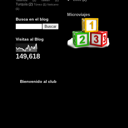
Tailandia
(1)
Taiwan
(1)
Turquía
(2)
Túnez
(1)
Vaticano
(1)
Microviajes
Busca en el blog
Visitas al Blog
149,618
Bienvenido al club