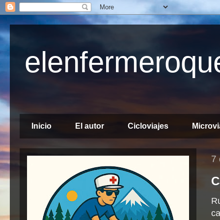
elenfermeroque
Manual del cicloturista vacacional
Inicio
El autor
Cicloviajes
Microvi
7 
C
Ru
ca